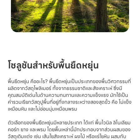
โซลูชันสำหรับพื้นยืดหยุ่น
พื้นยืดหยุ่น คืออะไร? พื้นยืดหยุ่นเป็นประเภทของพื้นวิศวกรรมที่
ผลิตจากวัสดุโพลิเมอร์ ทั้งจากธรรมชาติและสังเคราะห์ ซึ่งมี
คุณสมบัติเด่นในด้านความทนทานและความแข็งแรง มักใช้เป็น
คำรวมเรียกวัสดุปูพื้นที่อยู่กึ่งกลางระหว่างสองสุดขั้ว คือ ไม่แข็ง
เหมือนหิน และไม่อ่อนนุ่มเหมือนพรม
ตัวเลือกของพื้นยืดหยุ่นมีหลายประเภท ได้แก่ พื้นไวนิล ลิโนเลียม
คอร์ก ยาง และพรม โดยพื้นเหล่านี้มักประกอบจากส่วนผสมของ
วัสดุเติมแต่ง เช่น เส้นใยสังเคราะห์ ผงไม้ หรือแร่ใยหิน ผสมกับ