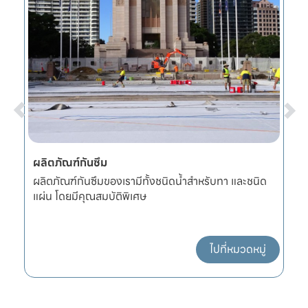
ผลิตภัณฑ์กันซึม
ก
หนา
ผลิตภัณฑ์กันซึมของเรามีทั้งชนิดน้ำสำหรับทา และชนิด
อ
แผ่น โดยมีคุณสมบัติพิเศษ
แ
ไปที่หมวดหมู่