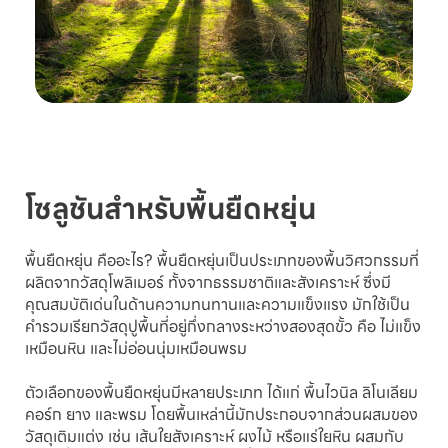
โซลูชันสำหรับพื้นยืดหยุ่น
พื้นยืดหยุ่น คืออะไร? พื้นยืดหยุ่นเป็นประเภทของพื้นวิศวกรรมที่
ผลิตจากวัสดุโพลิเมอร์ ทั้งจากธรรมชาติและสังเคราะห์ ซึ่งมี
คุณสมบัติเด่นในด้านความทนทานและความแข็งแรง มักใช้เป็น
คำรวมเรียกวัสดุปูพื้นที่อยู่กึ่งกลางระหว่างสองสุดขั้ว คือ ไม่แข็ง
เหมือนหิน และไม่อ่อนนุ่มเหมือนพรม
ตัวเลือกของพื้นยืดหยุ่นมีหลายประเภท ได้แก่ พื้นไวนิล ลิโนเลียม
คอร์ก ยาง และพรม โดยพื้นเหล่านี้มักประกอบจากส่วนผสมของ
วัสดุเติมแต่ง เช่น เส้นใยสังเคราะห์ ผงไม้ หรือแร่ใยหิน ผสมกับ