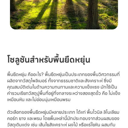
โซลูชันสำหรับพื้นยืดหยุ่น
พื้นยืดหยุ่น คืออะไร? พื้นยืดหยุ่นเป็นประเภทของพื้นวิศวกรรมที่
ผลิตจากวัสดุโพลิเมอร์ ทั้งจากธรรมชาติและสังเคราะห์ ซึ่งมี
คุณสมบัติเด่นในด้านความทนทานและความแข็งแรง มักใช้เป็น
คำรวมเรียกวัสดุปูพื้นที่อยู่กึ่งกลางระหว่างสองสุดขั้ว คือ ไม่แข็ง
เหมือนหิน และไม่อ่อนนุ่มเหมือนพรม
ตัวเลือกของพื้นยืดหยุ่นมีหลายประเภท ได้แก่ พื้นไวนิล ลิโนเลียม
คอร์ก ยาง และพรม โดยพื้นเหล่านี้มักประกอบจากส่วนผสมของ
วัสดุเติมแต่ง เช่น เส้นใยสังเคราะห์ ผงไม้ หรือแร่ใยหิน ผสมกับ