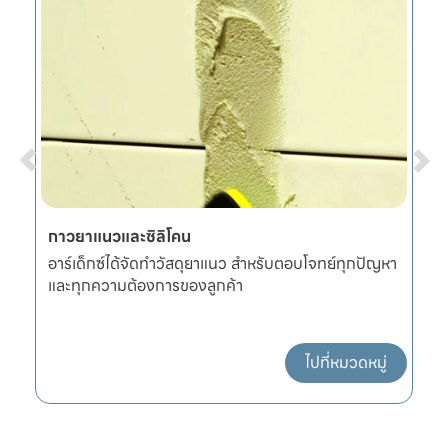
กาวยาแนวและซิลิโคน
ป
ด
อาร์เด็กซ์ได้จัดทำวัสดุยาแนว สำหรับตอบโจทย์ทุกปัญหา
อ
และทุกความต้องการของลูกค้า
ห
ไปที่หมวดหมู่