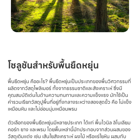
โซลูชันสำหรับพื้นยืดหยุ่น
พื้นยืดหยุ่น คืออะไร? พื้นยืดหยุ่นเป็นประเภทของพื้นวิศวกรรมที่
ผลิตจากวัสดุโพลิเมอร์ ทั้งจากธรรมชาติและสังเคราะห์ ซึ่งมี
คุณสมบัติเด่นในด้านความทนทานและความแข็งแรง มักใช้เป็น
คำรวมเรียกวัสดุปูพื้นที่อยู่กึ่งกลางระหว่างสองสุดขั้ว คือ ไม่แข็ง
เหมือนหิน และไม่อ่อนนุ่มเหมือนพรม
ตัวเลือกของพื้นยืดหยุ่นมีหลายประเภท ได้แก่ พื้นไวนิล ลิโนเลียม
คอร์ก ยาง และพรม โดยพื้นเหล่านี้มักประกอบจากส่วนผสมของ
วัสดุเติมแต่ง เช่น เส้นใยสังเคราะห์ ผงไม้ หรือแร่ใยหิน ผสมกับ