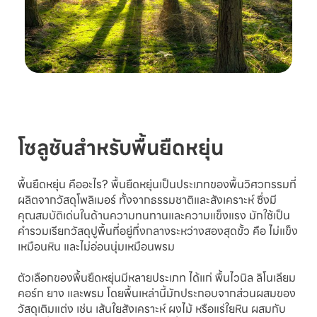
โซลูชันสำหรับพื้นยืดหยุ่น
พื้นยืดหยุ่น คืออะไร? พื้นยืดหยุ่นเป็นประเภทของพื้นวิศวกรรมที่
ผลิตจากวัสดุโพลิเมอร์ ทั้งจากธรรมชาติและสังเคราะห์ ซึ่งมี
คุณสมบัติเด่นในด้านความทนทานและความแข็งแรง มักใช้เป็น
คำรวมเรียกวัสดุปูพื้นที่อยู่กึ่งกลางระหว่างสองสุดขั้ว คือ ไม่แข็ง
เหมือนหิน และไม่อ่อนนุ่มเหมือนพรม
ตัวเลือกของพื้นยืดหยุ่นมีหลายประเภท ได้แก่ พื้นไวนิล ลิโนเลียม
คอร์ก ยาง และพรม โดยพื้นเหล่านี้มักประกอบจากส่วนผสมของ
วัสดุเติมแต่ง เช่น เส้นใยสังเคราะห์ ผงไม้ หรือแร่ใยหิน ผสมกับ