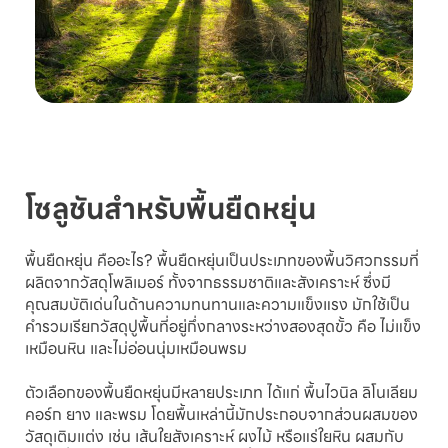
โซลูชันสำหรับพื้นยืดหยุ่น
พื้นยืดหยุ่น คืออะไร? พื้นยืดหยุ่นเป็นประเภทของพื้นวิศวกรรมที่
ผลิตจากวัสดุโพลิเมอร์ ทั้งจากธรรมชาติและสังเคราะห์ ซึ่งมี
คุณสมบัติเด่นในด้านความทนทานและความแข็งแรง มักใช้เป็น
คำรวมเรียกวัสดุปูพื้นที่อยู่กึ่งกลางระหว่างสองสุดขั้ว คือ ไม่แข็ง
เหมือนหิน และไม่อ่อนนุ่มเหมือนพรม
ตัวเลือกของพื้นยืดหยุ่นมีหลายประเภท ได้แก่ พื้นไวนิล ลิโนเลียม
คอร์ก ยาง และพรม โดยพื้นเหล่านี้มักประกอบจากส่วนผสมของ
วัสดุเติมแต่ง เช่น เส้นใยสังเคราะห์ ผงไม้ หรือแร่ใยหิน ผสมกับ