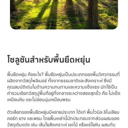
โซลูชันสำหรับพื้นยืดหยุ่น
พื้นยืดหยุ่น คืออะไร? พื้นยืดหยุ่นเป็นประเภทของพื้นวิศวกรรมที่
ผลิตจากวัสดุโพลิเมอร์ ทั้งจากธรรมชาติและสังเคราะห์ ซึ่งมี
คุณสมบัติเด่นในด้านความทนทานและความแข็งแรง มักใช้เป็น
คำรวมเรียกวัสดุปูพื้นที่อยู่กึ่งกลางระหว่างสองสุดขั้ว คือ ไม่แข็ง
เหมือนหิน และไม่อ่อนนุ่มเหมือนพรม
ตัวเลือกของพื้นยืดหยุ่นมีหลายประเภท ได้แก่ พื้นไวนิล ลิโนเลียม
คอร์ก ยาง และพรม โดยพื้นเหล่านี้มักประกอบจากส่วนผสมของ
วัสดุเติมแต่ง เช่น เส้นใยสังเคราะห์ ผงไม้ หรือแร่ใยหิน ผสมกับ