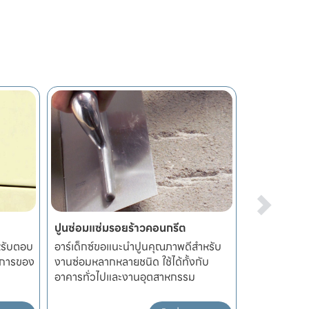
ปูนซ่อมแซ่มรอยร้าวคอนกรีต
พื้นและผนัง
ำหรับตอบ
อาร์เด็กซ์ขอแนะนำปูนคุณภาพดีสำหรับ
ท่านสามารถ
งการของ
งานซ่อมหลากหลายชนิด ใช้ได้ทั้งกับ
ตัวเองได้ไม่
อาคารทั่วไปและงานอุตสาหกรรม
เรียบ,ไม่เรีย