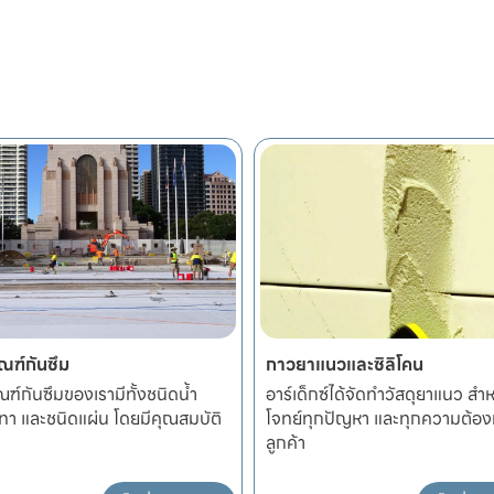
ณฑ์กันซึม
กาวยาแนวและซิลิโคน
ณฑ์กันซึมของเรามีทั้งชนิดน้ำ
อาร์เด็กซ์ได้จัดทำวัสดุยาแนว ส
ทา และชนิดแผ่น โดยมีคุณสมบัติ
โจทย์ทุกปัญหา และทุกความต้อ
ลูกค้า