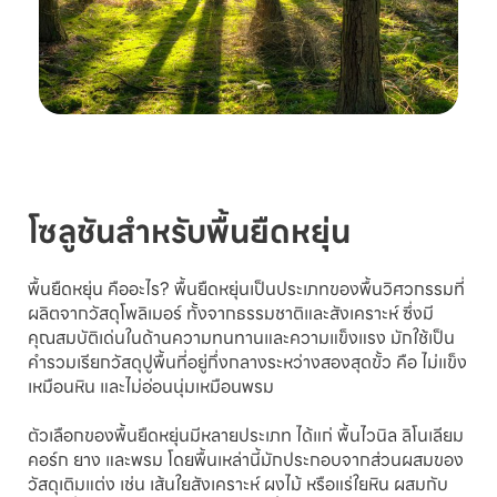
โซลูชันสำหรับพื้นยืดหยุ่น
พื้นยืดหยุ่น คืออะไร? พื้นยืดหยุ่นเป็นประเภทของพื้นวิศวกรรมที่
ผลิตจากวัสดุโพลิเมอร์ ทั้งจากธรรมชาติและสังเคราะห์ ซึ่งมี
คุณสมบัติเด่นในด้านความทนทานและความแข็งแรง มักใช้เป็น
คำรวมเรียกวัสดุปูพื้นที่อยู่กึ่งกลางระหว่างสองสุดขั้ว คือ ไม่แข็ง
เหมือนหิน และไม่อ่อนนุ่มเหมือนพรม
ตัวเลือกของพื้นยืดหยุ่นมีหลายประเภท ได้แก่ พื้นไวนิล ลิโนเลียม
คอร์ก ยาง และพรม โดยพื้นเหล่านี้มักประกอบจากส่วนผสมของ
วัสดุเติมแต่ง เช่น เส้นใยสังเคราะห์ ผงไม้ หรือแร่ใยหิน ผสมกับ