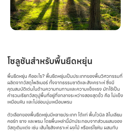
โซลูชันสำหรับพื้นยืดหยุ่น
พื้นยืดหยุ่น คืออะไร? พื้นยืดหยุ่นเป็นประเภทของพื้นวิศวกรรมที่
ผลิตจากวัสดุโพลิเมอร์ ทั้งจากธรรมชาติและสังเคราะห์ ซึ่งมี
คุณสมบัติเด่นในด้านความทนทานและความแข็งแรง มักใช้เป็น
คำรวมเรียกวัสดุปูพื้นที่อยู่กึ่งกลางระหว่างสองสุดขั้ว คือ ไม่แข็ง
เหมือนหิน และไม่อ่อนนุ่มเหมือนพรม
ตัวเลือกของพื้นยืดหยุ่นมีหลายประเภท ได้แก่ พื้นไวนิล ลิโนเลียม
คอร์ก ยาง และพรม โดยพื้นเหล่านี้มักประกอบจากส่วนผสมของ
วัสดุเติมแต่ง เช่น เส้นใยสังเคราะห์ ผงไม้ หรือแร่ใยหิน ผสมกับ