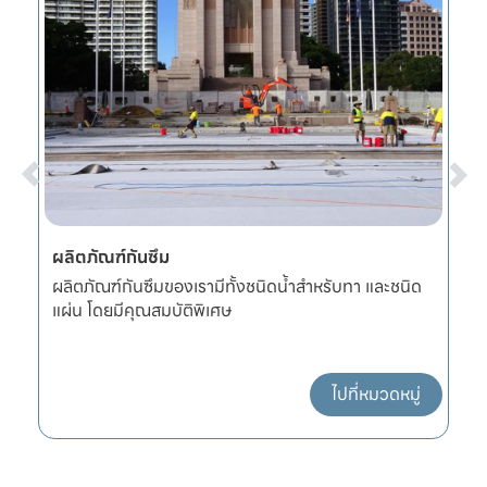
ผลิตภัณฑ์กันซึม
ก
หนา
ผลิตภัณฑ์กันซึมของเรามีทั้งชนิดน้ำสำหรับทา และชนิด
อ
แผ่น โดยมีคุณสมบัติพิเศษ
แ
ไปที่หมวดหมู่