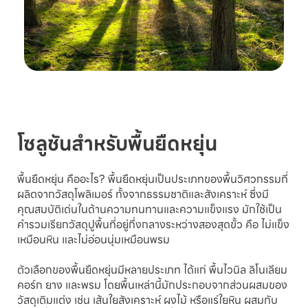
โซลูชันสำหรับพื้นยืดหยุ่น
พื้นยืดหยุ่น คืออะไร? พื้นยืดหยุ่นเป็นประเภทของพื้นวิศวกรรมที่
ผลิตจากวัสดุโพลิเมอร์ ทั้งจากธรรมชาติและสังเคราะห์ ซึ่งมี
คุณสมบัติเด่นในด้านความทนทานและความแข็งแรง มักใช้เป็น
คำรวมเรียกวัสดุปูพื้นที่อยู่กึ่งกลางระหว่างสองสุดขั้ว คือ ไม่แข็ง
เหมือนหิน และไม่อ่อนนุ่มเหมือนพรม
ตัวเลือกของพื้นยืดหยุ่นมีหลายประเภท ได้แก่ พื้นไวนิล ลิโนเลียม
คอร์ก ยาง และพรม โดยพื้นเหล่านี้มักประกอบจากส่วนผสมของ
วัสดุเติมแต่ง เช่น เส้นใยสังเคราะห์ ผงไม้ หรือแร่ใยหิน ผสมกับ