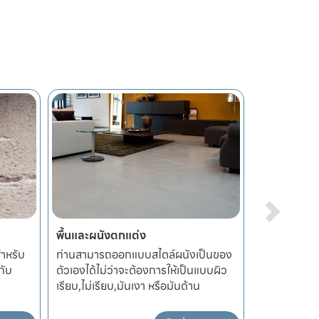
พื้นอุตสาหกรรม
น้ำยารองพื
ป็นของ
ผลิตภัณฑ์สำหรับงานพื้นอุตสาหกรรม
น้ำยาทารองพ
แบบผิว
อย่างครบวงจร ทั้งผลิตภัณฑ์ น้ำยาทาร
โจทย์ทุกงาน
องพื้น งานเคลือบอีพ็อกซี
ภายนอกอาค