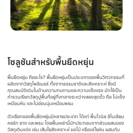
โซลูชันสำหรับพื้นยืดหยุ่น
พื้นยืดหยุ่น คืออะไร? พื้นยืดหยุ่นเป็นประเภทของพื้นวิศวกรรมที่
ผลิตจากวัสดุโพลิเมอร์ ทั้งจากธรรมชาติและสังเคราะห์ ซึ่งมี
คุณสมบัติเด่นในด้านความทนทานและความแข็งแรง มักใช้เป็น
คำรวมเรียกวัสดุปูพื้นที่อยู่กึ่งกลางระหว่างสองสุดขั้ว คือ ไม่แข็ง
เหมือนหิน และไม่อ่อนนุ่มเหมือนพรม
ตัวเลือกของพื้นยืดหยุ่นมีหลายประเภท ได้แก่ พื้นไวนิล ลิโนเลียม
คอร์ก ยาง และพรม โดยพื้นเหล่านี้มักประกอบจากส่วนผสมของ
วัสดุเติมแต่ง เช่น เส้นใยสังเคราะห์ ผงไม้ หรือแร่ใยหิน ผสมกับ