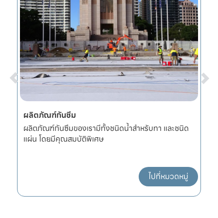
ผลิตภัณฑ์กันซึม
ก
หนา
ผลิตภัณฑ์กันซึมของเรามีทั้งชนิดน้ำสำหรับทา และชนิด
อ
แผ่น โดยมีคุณสมบัติพิเศษ
แ
ไปที่หมวดหมู่