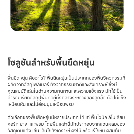
โซลูชันสำหรับพื้นยืดหยุ่น
พื้นยืดหยุ่น คืออะไร? พื้นยืดหยุ่นเป็นประเภทของพื้นวิศวกรรมที่
ผลิตจากวัสดุโพลิเมอร์ ทั้งจากธรรมชาติและสังเคราะห์ ซึ่งมี
คุณสมบัติเด่นในด้านความทนทานและความแข็งแรง มักใช้เป็น
คำรวมเรียกวัสดุปูพื้นที่อยู่กึ่งกลางระหว่างสองสุดขั้ว คือ ไม่แข็ง
เหมือนหิน และไม่อ่อนนุ่มเหมือนพรม
ตัวเลือกของพื้นยืดหยุ่นมีหลายประเภท ได้แก่ พื้นไวนิล ลิโนเลียม
คอร์ก ยาง และพรม โดยพื้นเหล่านี้มักประกอบจากส่วนผสมของ
วัสดุเติมแต่ง เช่น เส้นใยสังเคราะห์ ผงไม้ หรือแร่ใยหิน ผสมกับ