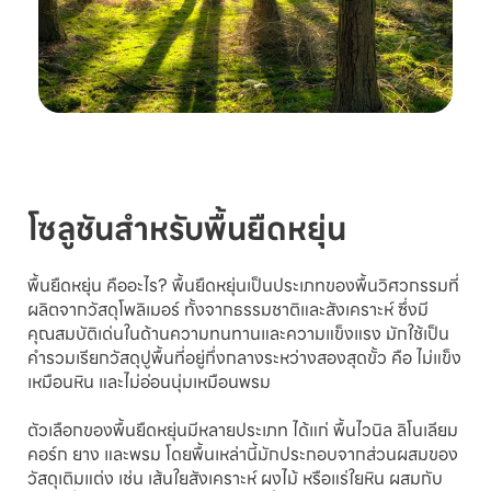
โซลูชันสำหรับพื้นยืดหยุ่น
พื้นยืดหยุ่น คืออะไร? พื้นยืดหยุ่นเป็นประเภทของพื้นวิศวกรรมที่
ผลิตจากวัสดุโพลิเมอร์ ทั้งจากธรรมชาติและสังเคราะห์ ซึ่งมี
คุณสมบัติเด่นในด้านความทนทานและความแข็งแรง มักใช้เป็น
คำรวมเรียกวัสดุปูพื้นที่อยู่กึ่งกลางระหว่างสองสุดขั้ว คือ ไม่แข็ง
เหมือนหิน และไม่อ่อนนุ่มเหมือนพรม
ตัวเลือกของพื้นยืดหยุ่นมีหลายประเภท ได้แก่ พื้นไวนิล ลิโนเลียม
คอร์ก ยาง และพรม โดยพื้นเหล่านี้มักประกอบจากส่วนผสมของ
วัสดุเติมแต่ง เช่น เส้นใยสังเคราะห์ ผงไม้ หรือแร่ใยหิน ผสมกับ