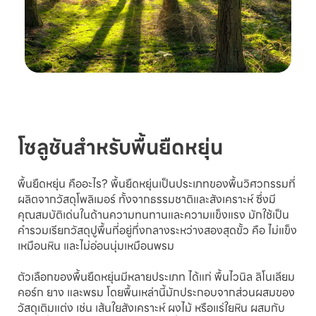
โซลูชันสำหรับพื้นยืดหยุ่น
พื้นยืดหยุ่น คืออะไร? พื้นยืดหยุ่นเป็นประเภทของพื้นวิศวกรรมที่
ผลิตจากวัสดุโพลิเมอร์ ทั้งจากธรรมชาติและสังเคราะห์ ซึ่งมี
คุณสมบัติเด่นในด้านความทนทานและความแข็งแรง มักใช้เป็น
คำรวมเรียกวัสดุปูพื้นที่อยู่กึ่งกลางระหว่างสองสุดขั้ว คือ ไม่แข็ง
เหมือนหิน และไม่อ่อนนุ่มเหมือนพรม
ตัวเลือกของพื้นยืดหยุ่นมีหลายประเภท ได้แก่ พื้นไวนิล ลิโนเลียม
คอร์ก ยาง และพรม โดยพื้นเหล่านี้มักประกอบจากส่วนผสมของ
วัสดุเติมแต่ง เช่น เส้นใยสังเคราะห์ ผงไม้ หรือแร่ใยหิน ผสมกับ