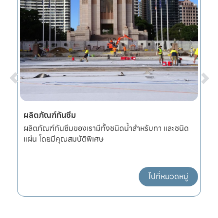
ผลิตภัณฑ์กันซึม
ก
หนา
ผลิตภัณฑ์กันซึมของเรามีทั้งชนิดน้ำสำหรับทา และชนิด
อ
แผ่น โดยมีคุณสมบัติพิเศษ
แ
ไปที่หมวดหมู่