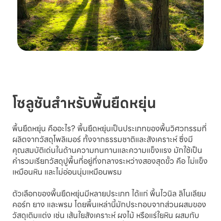
โซลูชันสำหรับพื้นยืดหยุ่น
พื้นยืดหยุ่น คืออะไร? พื้นยืดหยุ่นเป็นประเภทของพื้นวิศวกรรมที่
ผลิตจากวัสดุโพลิเมอร์ ทั้งจากธรรมชาติและสังเคราะห์ ซึ่งมี
คุณสมบัติเด่นในด้านความทนทานและความแข็งแรง มักใช้เป็น
คำรวมเรียกวัสดุปูพื้นที่อยู่กึ่งกลางระหว่างสองสุดขั้ว คือ ไม่แข็ง
เหมือนหิน และไม่อ่อนนุ่มเหมือนพรม
ตัวเลือกของพื้นยืดหยุ่นมีหลายประเภท ได้แก่ พื้นไวนิล ลิโนเลียม
คอร์ก ยาง และพรม โดยพื้นเหล่านี้มักประกอบจากส่วนผสมของ
วัสดุเติมแต่ง เช่น เส้นใยสังเคราะห์ ผงไม้ หรือแร่ใยหิน ผสมกับ