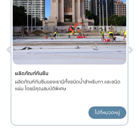
ผลิตภัณฑ์กันซึม
ก
หนา
ผลิตภัณฑ์กันซึมของเรามีทั้งชนิดน้ำสำหรับทา และชนิด
อ
แผ่น โดยมีคุณสมบัติพิเศษ
แ
ไปที่หมวดหมู่