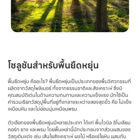
โซลูชันสำหรับพื้นยืดหยุ่น
พื้นยืดหยุ่น คืออะไร? พื้นยืดหยุ่นเป็นประเภทของพื้นวิศวกรรมที่
ผลิตจากวัสดุโพลิเมอร์ ทั้งจากธรรมชาติและสังเคราะห์ ซึ่งมี
คุณสมบัติเด่นในด้านความทนทานและความแข็งแรง มักใช้เป็น
คำรวมเรียกวัสดุปูพื้นที่อยู่กึ่งกลางระหว่างสองสุดขั้ว คือ ไม่แข็ง
เหมือนหิน และไม่อ่อนนุ่มเหมือนพรม
ตัวเลือกของพื้นยืดหยุ่นมีหลายประเภท ได้แก่ พื้นไวนิล ลิโนเลียม
คอร์ก ยาง และพรม โดยพื้นเหล่านี้มักประกอบจากส่วนผสมของ
วัสดุเติมแต่ง เช่น เส้นใยสังเคราะห์ ผงไม้ หรือแร่ใยหิน ผสมกับ